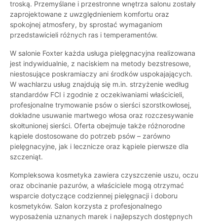
troską. Przemyślane i przestronne wnętrza salonu zostały
zaprojektowane z uwzględnieniem komfortu oraz
spokojnej atmosfery, by sprostać wymaganiom
przedstawicieli różnych ras i temperamentów.
W salonie Foxter każda usługa pielęgnacyjna realizowana
jest indywidualnie, z naciskiem na metody bezstresowe,
niestosujące poskramiaczy ani środków uspokajających.
W wachlarzu usług znajdują się m.in. strzyżenie według
standardów FCI i zgodnie z oczekiwaniami właścicieli,
profesjonalne trymowanie psów o sierści szorstkowłosej,
dokładne usuwanie martwego włosa oraz rozczesywanie
skołtunionej sierści. Oferta obejmuje także różnorodne
kąpiele dostosowane do potrzeb psów – zarówno
pielęgnacyjne, jak i lecznicze oraz kąpiele pierwsze dla
szczeniąt.
Kompleksowa kosmetyka zawiera czyszczenie uszu, oczu
oraz obcinanie pazurów, a właściciele mogą otrzymać
wsparcie dotyczące codziennej pielęgnacji i doboru
kosmetyków. Salon korzysta z profesjonalnego
wyposażenia uznanych marek i najlepszych dostępnych