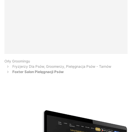
Orły Groomingu
Fryzjerzy Dla Psów, Groomerzy, Pielęgnacja Psów - Tarnów
Foxter Salon Pielęgnacji Psów