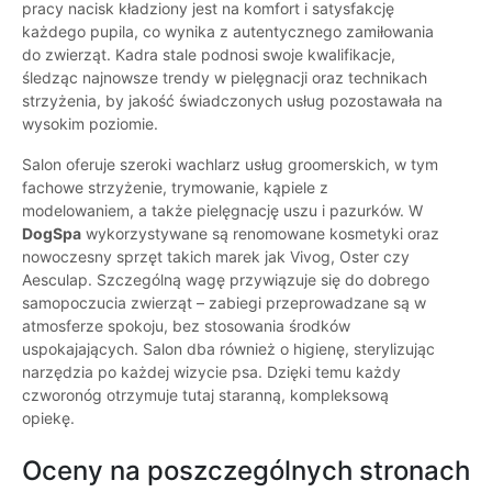
pracy nacisk kładziony jest na komfort i satysfakcję
każdego pupila, co wynika z autentycznego zamiłowania
do zwierząt. Kadra stale podnosi swoje kwalifikacje,
śledząc najnowsze trendy w pielęgnacji oraz technikach
strzyżenia, by jakość świadczonych usług pozostawała na
wysokim poziomie.
Salon oferuje szeroki wachlarz usług groomerskich, w tym
fachowe strzyżenie, trymowanie, kąpiele z
modelowaniem, a także pielęgnację uszu i pazurków. W
DogSpa
wykorzystywane są renomowane kosmetyki oraz
nowoczesny sprzęt takich marek jak Vivog, Oster czy
Aesculap. Szczególną wagę przywiązuje się do dobrego
samopoczucia zwierząt – zabiegi przeprowadzane są w
atmosferze spokoju, bez stosowania środków
uspokajających. Salon dba również o higienę, sterylizując
narzędzia po każdej wizycie psa. Dzięki temu każdy
czworonóg otrzymuje tutaj staranną, kompleksową
opiekę.
Oceny na poszczególnych stronach