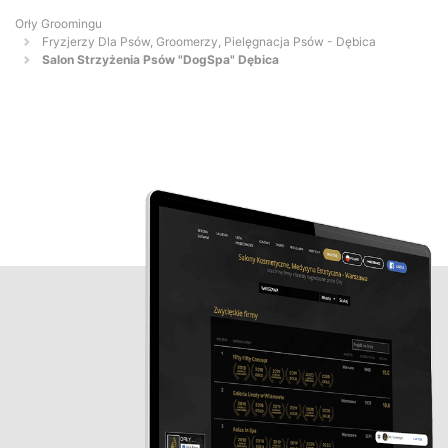
Orły Groomingu
Fryzjerzy Dla Psów, Groomerzy, Pielęgnacja Psów - Dębica
Salon Strzyżenia Psów "DogSpa" Dębica