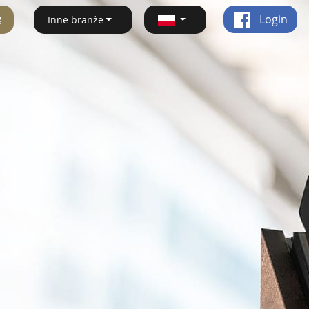
ę
Login
Inne branże