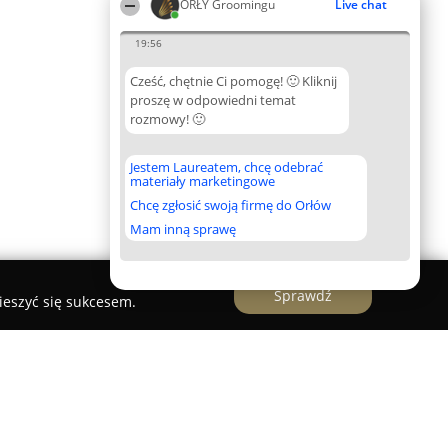
ORŁY Groomingu
Live chat
19:56
Cześć, chętnie Ci pomogę! 🙂 Kliknij
proszę w odpowiedni temat
rozmowy! 🙂
Jestem Laureatem, chcę odebrać
materiały marketingowe
Chcę zgłosić swoją firmę do Orłów
Mam inną sprawę
Sprawdź
ieszyć się sukcesem.
lęgnacji Psów