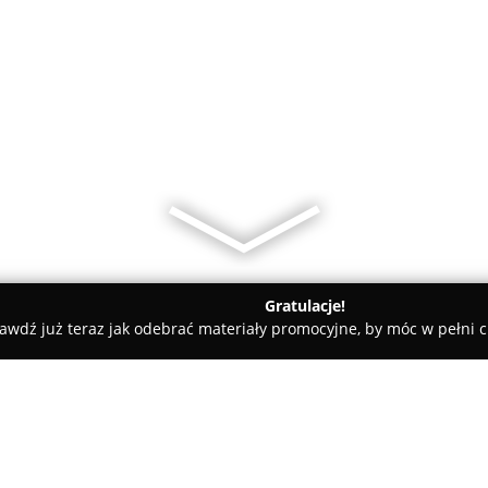
Gratulacje!
awdź już teraz jak odebrać materiały promocyjne, by móc w pełni c
 Pielęgnacja Psów - Świebodzice
ANImals Salon Strzyżenia i Pie