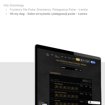
Orły Groomingu
Fryzjerzy Dla Psów, Groomerzy, Pielęgnacja Psów - Łomża
Oh my dog - Salon strzyżenia i pielęgnacji psów - Łomża