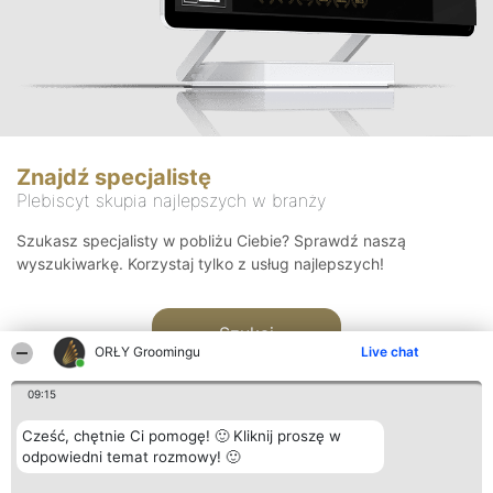
Znajdź specjalistę
Plebiscyt skupia najlepszych w branży
Szukasz specjalisty w pobliżu Ciebie? Sprawdź naszą
wyszukiwarkę. Korzystaj tylko z usług najlepszych!
Szukaj
ORŁY Groomingu
Live chat
09:15
Cześć, chętnie Ci pomogę! 🙂 Kliknij proszę w
odpowiedni temat rozmowy! 🙂