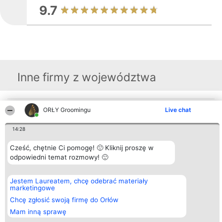
9.7
Inne firmy z województwa
ORŁY Groomingu
Live chat
Organizator plebiscytu
Plebiscyt
Kontakt
Bright Side Solutions sp. z o.
Laureaci
Kontakt
o. sp. k.
Lista
14:28
ul. Ruska 22
wszystkich
Wrocław 50-079
Laureatów
Cześć, chętnie Ci pomogę! 🙂 Kliknij proszę w
KRS 0000749100 | Regon
Zasady
381313360 | NIP 8943132676
Regulamin
odpowiedni temat rozmowy! 🙂
+48 508 492 400
Polityka
Prywatności
Jestem Laureatem, chcę odebrać materiały
marketingowe
Chcę zgłosić swoją firmę do Orłów
Mam inną sprawę