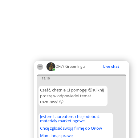
ORŁY Groomingu
Live chat
19:10
Cześć, chętnie Ci pomogę! 🙂 Kliknij
proszę w odpowiedni temat
rozmowy! 🙂
Jestem Laureatem, chcę odebrać
materiały marketingowe
Chcę zgłosić swoją firmę do Orłów
Mam inną sprawę