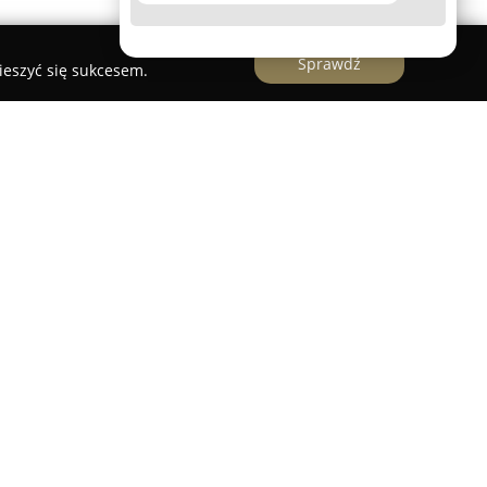
Sprawdź
ieszyć się sukcesem.
wany salon oferujący zabiegi pielęgnacyjne dla
inie, przy ulicy Modrzewiowej 5. Zespół
miejscu przykłada szczególną wagę do
ak i dobrej kondycji okrywy włosowej każdego z
bejmuje szeroki zakres usług, takich jak
le oraz różnorodne zabiegi z zakresu pielęgnacji
om psy prezentują się elegancko i zadbanie.
nie Novi Dog zapewnia każdemu zwierzęciu