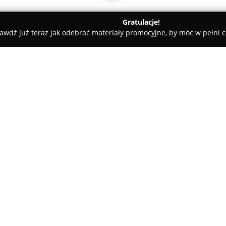
Gratulacje!
awdź już teraz jak odebrać materiały promocyjne, by móc w pełni c
Pielęgnacja Psów - Lublin
Novi Dog pielęgnacja psów
O firmie:
Novi Dog
stanowi wyspecjalizo
psów, który znajduje się w Lubl
groomerów pracujących w tym 
utrzymania zarówno estetyki, j
powierzonych im psów. Oferta o
profesjonalne strzyżenie, kąpie
czworonogów. Dzięki tym usług
Pielęgnacja świadczona w salo