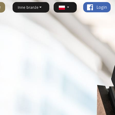
ę
Login
Inne branże