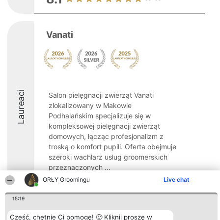
Vanati
Laureaci
Salon pielęgnacji zwierząt Vanati
zlokalizowany w Makowie
Podhalańskim specjalizuje się w
kompleksowej pielęgnacji zwierząt
domowych, łącząc profesjonalizm z
troską o komfort pupili. Oferta obejmuje
szeroki wachlarz usług groomerskich
przeznaczonych ...
ORŁY Groomingu
Live chat
9.4
15:19
Cześć, chętnie Ci pomogę! 🙂 Kliknij proszę w