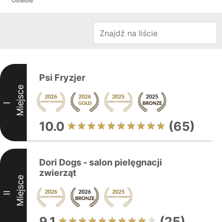
Osiedle
Psi Fryzjer
Miejsce
I
10.0
(65)
Dori Dogs - salon pielęgnacji
zwierząt
Miejsce
II
9.1
(25)