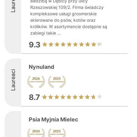
Laureaci
siedzibą w Dębicy przy ulicy
Rzeszowskiej 109/2. Firma świadczy
kompleksowe usługi groomerskie
skierowane do psów, kotów oraz
królików. W asortymencie dostępne są
zabiegi takie ...
9.3
Nynuland
Laureaci
8.7
Psia Myjnia Mielec