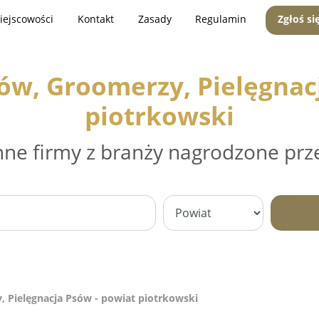
iejscowości
Kontakt
Zasady
Regulamin
Zgłoś si
sów, Groomerzy, Pielęgnac
piotrkowski
nne firmy z branży nagrodzone prz
, Pielęgnacja Psów - powiat piotrkowski