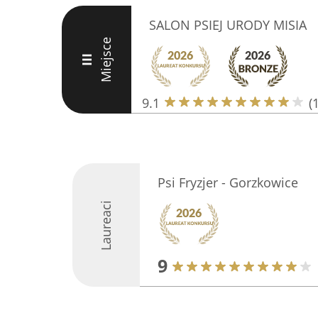
SALON PSIEJ URODY MISIA
Miejsce
III
9.1
(
Psi Fryzjer - Gorzkowice
Laureaci
9