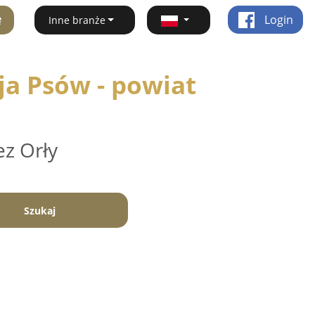
ę
Login
Inne branże
ja Psów - powiat
ez Orły
Szukaj