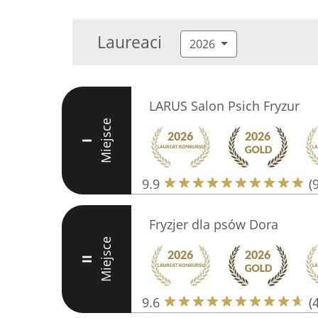
Laureaci
2026
LARUS Salon Psich Fryzur
Miejsce
I
9.9
(
Fryzjer dla psów Dora
Miejsce
II
9.6
(