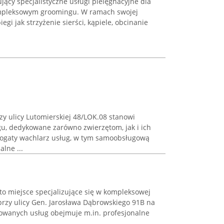
rujący specjalistyczne usługi pielęgnacyjne dla
ompleksowym groomingu. W ramach swojej
egi jak strzyżenie sierści, kąpiele, obcinanie
zy ulicy Lutomierskiej 48/LOK.08 stanowi
, dedykowane zarówno zwierzętom, jak i ich
bogaty wachlarz usług, w tym samoobsługową
lne ...
 to miejsce specjalizujące się w kompleksowej
przy ulicy Gen. Jarosława Dąbrowskiego 91B na
rowanych usług obejmuje m.in. profesjonalne