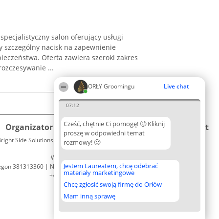
specjalistyczny salon oferujący usługi
cy szczególny nacisk na zapewnienie
ieczeństwa. Oferta zawiera szeroki zakres
rozczesywanie ...
ORŁY Groomingu
Live chat
07:12
Cześć, chętnie Ci pomogę! 🙂 Kliknij
Organizator plebiscytu
Plebiscyt
Kontakt
proszę w odpowiedni temat
right Side Solutions sp. z o. o. sp. k.
Laureaci
rozmowy! 🙂
Kontakt
ul. Ruska 22
Lista
Wrocław 50-079
wszystkich
Jestem Laureatem, chcę odebrać
egon 381313360 | NIP 8943132676
Laureatów
materiały marketingowe
+48 508 492 400
Zasady
Chcę zgłosić swoją firmę do Orłów
Regulamin
Polityka
Mam inną sprawę
Prywatności