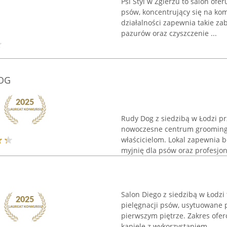
Psi Styl w Zgierzu to salon ofe
psów, koncentrujący się na k
działalności zapewnia takie zabi
pazurów oraz czyszczenie ...
DOG
Rudy Dog z siedzibą w Łodzi pr
nowoczesne centrum groomingu
właścicielom. Lokal zapewnia 
myjnię dla psów oraz profesjona
Salon Diego z siedzibą w Łodzi
pielęgnacji psów, usytuowane 
pierwszym piętrze. Zakres ofe
kąpiele z wykorzystaniem ...