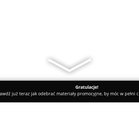
Gratulacje!
awdź już teraz jak odebrać materiały promocyjne, by móc w pełni c
Pielęgnacja Psów - powiat piotrkowski
Fryzjer dla psów Dora