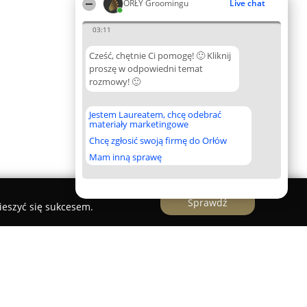
ORŁY Groomingu
Live chat
03:11
Cześć, chętnie Ci pomogę! 🙂 Kliknij
proszę w odpowiedni temat
rozmowy! 🙂
Jestem Laureatem, chcę odebrać
materiały marketingowe
Chcę zgłosić swoją firmę do Orłów
Mam inną sprawę
Sprawdź
ieszyć się sukcesem.