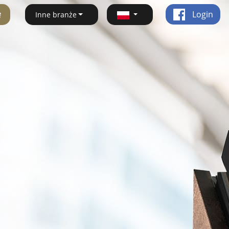
ę
Login
Inne branże