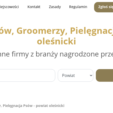
iejscowości
Kontakt
Zasady
Regulamin
Zgłoś si
sów, Groomerzy, Pielęgnac
oleśnicki
nne firmy z branży nagrodzone prz
, Pielęgnacja Psów - powiat oleśnicki