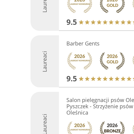
Laureaci
9.5
Barber Gents
Laureaci
9.5
Salon pielęgnacji psów Ol
Pyszczek - Strzyżenie psów 
Oleśnica
Laureaci