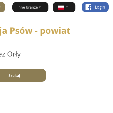
ę
Login
Inne branże
ja Psów - powiat
ez Orły
Szukaj