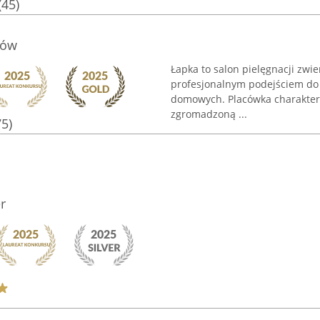
(45)
sów
Łapka to salon pielęgnacji zwie
profesjonalnym podejściem do 
domowych. Placówka charaktery
zgromadzoną ...
75)
r