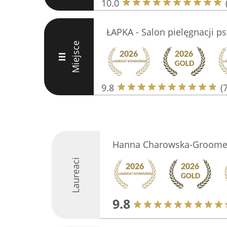
10.0
ŁAPKA - Salon pielęgnacji p
Miejsce
III
9.8
(
Hanna Charowska-Groome
Laureaci
9.8