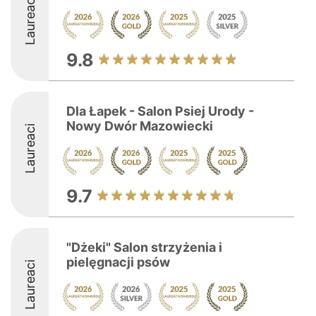
Laureaci
9.8
Dla Łapek - Salon Psiej Urody -
Nowy Dwór Mazowiecki
Laureaci
9.7
"Dżeki" Salon strzyżenia i
pielęgnacji psów
Laureaci