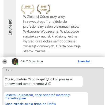
W Zielonej Górze przy ulicy
Laureaci
Krzywoustego 1 znajduje się
profesjonalny salon pielęgnacji psów
Wykąpane Wyczesane. W placówce
największy nacisk kładziony jest na
wygląd oraz dobre samopoczucie
zwierząt domowych. Oferta obejmuje
szeroki zakres ...
ORŁY Groomingu
Live chat
23:11
Organizator plebiscytu
Plebiscyt
Kontakt
Cześć, chętnie Ci pomogę! 🙂 Kliknij proszę w
Bright Side Solutions sp. z o.
Laureaci
Kontakt
o. sp. k.
odpowiedni temat rozmowy! 🙂
Lista
ul. Ruska 22
wszystkich
Wrocław 50-079
Laureatów
KRS 0000749100 | Regon
Zasady
Jestem Laureatem, chcę odebrać materiały
381313360 | NIP 8943132676
Regulamin
marketingowe
+48 508 492 400
Polityka
Chcę zgłosić swoją firmę do Orłów
Prywatności