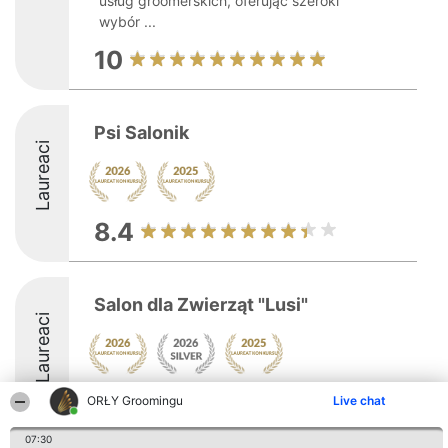
usług groomerskich, oferując szeroki
wybór ...
10
Psi Salonik
Laureaci
8.4
Salon dla Zwierząt "Lusi"
Laureaci
9.4
ORŁY Groomingu
Live chat
07:30