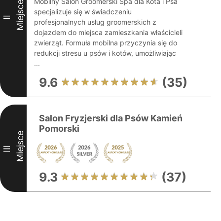
Mobilny Salon Groomerski Spa dla Kota i Psa
Miejsce
specjalizuje się w świadczeniu
II
profesjonalnych usług groomerskich z
dojazdem do miejsca zamieszkania właścicieli
zwierząt. Formuła mobilna przyczynia się do
redukcji stresu u psów i kotów, umożliwiając
...
9.6
(35)
Salon Fryzjerski dla Psów Kamień
Pomorski
Miejsce
III
9.3
(37)