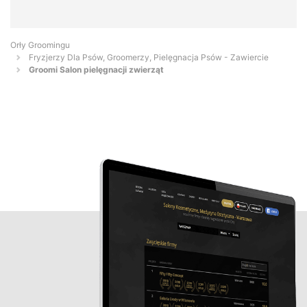
Orły Groomingu
Fryzjerzy Dla Psów, Groomerzy, Pielęgnacja Psów - Zawiercie
Groomi Salon pielęgnacji zwierząt