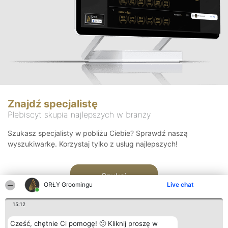
Znajdź specjalistę
Plebiscyt skupia najlepszych w branży
Szukasz specjalisty w pobliżu Ciebie? Sprawdź naszą
wyszukiwarkę. Korzystaj tylko z usług najlepszych!
Szukaj
ORŁY Groomingu
Live chat
15:12
Cześć, chętnie Ci pomogę! 🙂 Kliknij proszę w