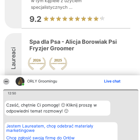
w tym kąpiele z użyciem
specjalistycznych ...
9.2
Spa dla Psa - Alicja Borowiak Psi
Fryzjer Groomer
Laureaci
8.3
ORŁY Groomingu
Live chat
12:50
Organizator plebiscytu
Plebiscyt
Kontakt
Cześć, chętnie Ci pomogę! 🙂 Kliknij proszę w
Bright Side Solutions sp. z o.
Laureaci
Kontakt
o. sp. k.
odpowiedni temat rozmowy! 🙂
Lista
ul. Ruska 22
wszystkich
Wrocław 50-079
Laureatów
KRS 0000749100 | Regon
Zasady
Jestem Laureatem, chcę odebrać materiały
381313360 | NIP 8943132676
Regulamin
marketingowe
+48 508 492 400
Polityka
Chcę zgłosić swoją firmę do Orłów
Prywatności