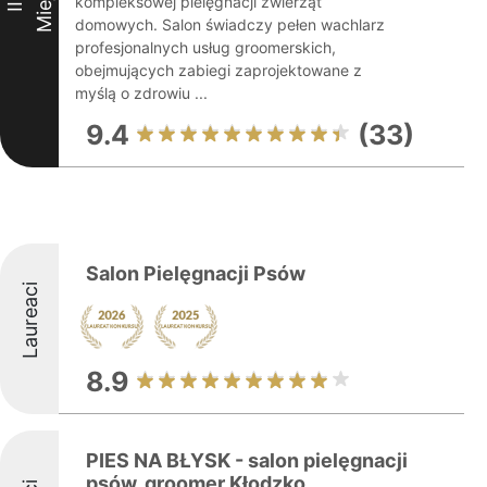
kompleksowej pielęgnacji zwierząt
III
domowych. Salon świadczy pełen wachlarz
profesjonalnych usług groomerskich,
obejmujących zabiegi zaprojektowane z
myślą o zdrowiu ...
9.4
(33)
Salon Pielęgnacji Psów
Laureaci
8.9
PIES NA BŁYSK - salon pielęgnacji
psów, groomer Kłodzko